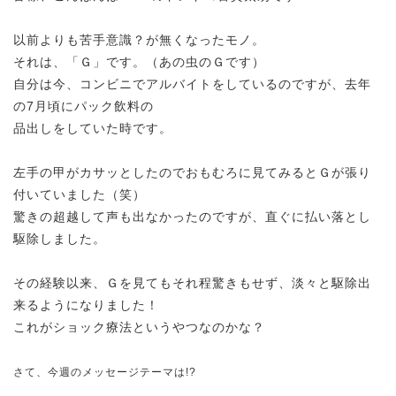
以前よりも苦手意識？が無くなったモノ。
それは、「Ｇ」です。（あの虫のＧです）
自分は今、コンビニでアルバイトをしているのですが、去年
の7月頃にパック飲料の
品出しをしていた時です。
左手の甲がカサッとしたのでおもむろに見てみるとＧが張り
付いていました（笑）
驚きの超越して声も出なかったのですが、直ぐに払い落とし
駆除しました。
その経験以来、Ｇを見てもそれ程驚きもせず、淡々と駆除出
来るようになりました！
これがショック療法というやつなのかな？
さて、今週のメッセージテーマは!?