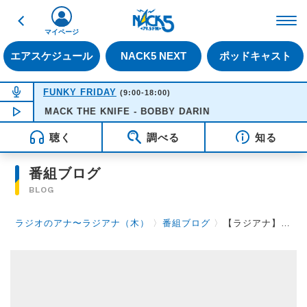
戻る
FM NACK5 79.5MHz（
マイページ
エアスケジュール
NACK5 NEXT
ポッドキャスト
NOW ON AIR
FUNKY FRIDAY
(9:00-18:00)
MACK THE KNIFE - BOBBY DARIN
NOW PLAYING
16:51
聴く
調べる
知る
番組ブログ
BLOG
ラジオのアナ〜ラジアナ（木）
〉
番組ブログ
〉
【ラジアナ】冬のささやき【木曜日】