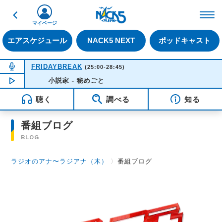
戻る
FM NACK5 79.5MHz（
マイページ
エアスケジュール
NACK5 NEXT
ポッドキャスト
NOW ON AIR
FRIDAYBREAK
(25:00-28:45)
NOW PLAYING
小説家 - 秘めごと
04:16
聴く
調べる
知る
番組ブログ
BLOG
ラジオのアナ〜ラジアナ（木）
〉
番組ブログ