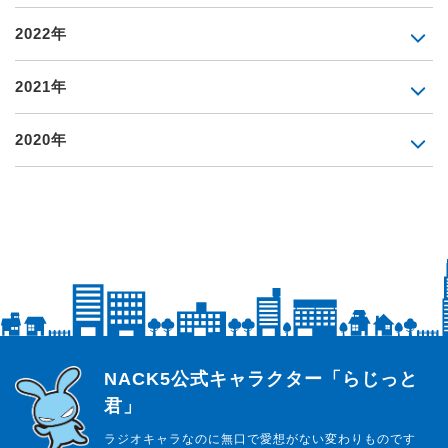
2022年
2021年
2020年
らじっと君
NACK5公式キャラクター「らじっと
君」
ラジオキャラなのに無口で愛想がない変わりものです