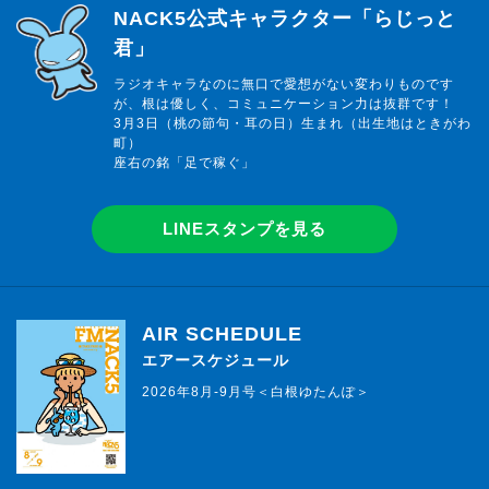
らじっと君
NACK5公式キャラクター「らじっと
君」
ラジオキャラなのに無口で愛想がない変わりものです
が、根は優しく、コミュニケーション力は抜群です！
3月3日（桃の節句・耳の日）生まれ（出生地はときがわ
町）
座右の銘「足で稼ぐ」
LINEスタンプを見る
AIR SCHEDULE
エアースケジュール
2026年8月-9月号＜白根ゆたんぽ＞