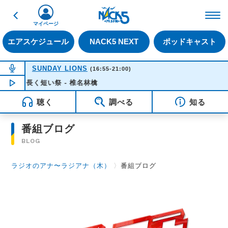
戻る
FM NACK5 79.5MHz（
マイページ
エアスケジュール
NACK5 NEXT
ポッドキャスト
NOW ON AIR
SUNDAY LIONS
(16:55-21:00)
長く短い祭 - 椎名林檎
NOW PLAYING
16:35
聴く
調べる
知る
番組ブログ
BLOG
ラジオのアナ〜ラジアナ（木）
〉
番組ブログ