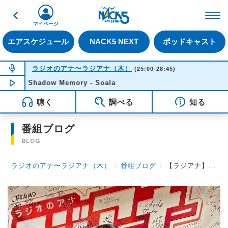
戻る
FM NACK5 79.5MHz（
マイページ
エアスケジュール
NACK5 NEXT
ポッドキャスト
NOW ON AIR
ラジオのアナ〜ラジアナ（木）
(25:00-28:45)
Shadow Memory - Soala
NOW PLAYING
04:22
聴く
調べる
知る
番組ブログ
BLOG
ラジオのアナ〜ラジアナ（木）
〉
番組ブログ
〉
【ラジアナ】美味しいうどんが食べたいな！！【木曜日】