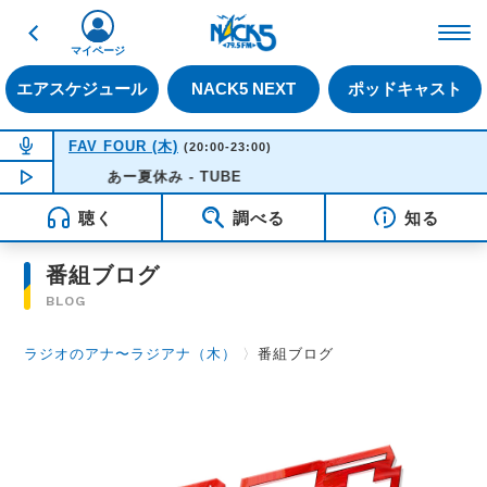
戻る
FM NACK5 79.5MHz（
マイページ
エアスケジュール
NACK5 NEXT
ポッドキャスト
NOW ON AIR
FAV FOUR (木)
(20:00-23:00)
NOW PLAYING
あー夏休み - TUBE
20:50
聴く
調べる
知る
番組ブログ
BLOG
ラジオのアナ〜ラジアナ（木）
〉
番組ブログ