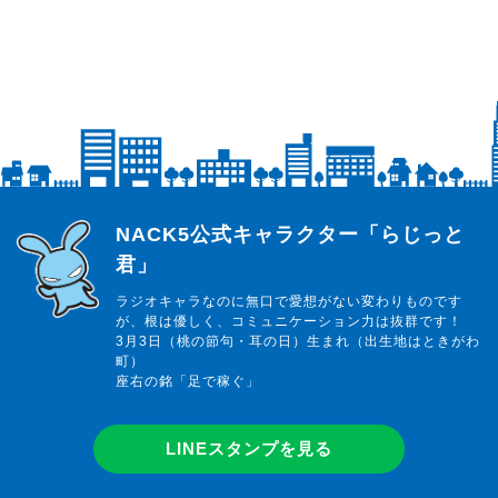
らじっと君
NACK5公式キャラクター「らじっと
君」
ラジオキャラなのに無口で愛想がない変わりものです
が、根は優しく、コミュニケーション力は抜群です！
3月3日（桃の節句・耳の日）生まれ（出生地はときがわ
町）
座右の銘「足で稼ぐ」
LINEスタンプを見る