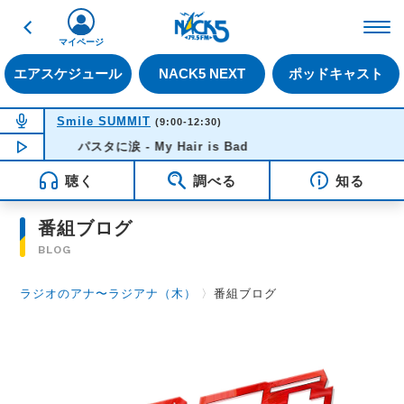
戻る
FM NACK5 79.5MHz（
マイページ
エアスケジュール
NACK5 NEXT
ポッドキャスト
NOW ON AIR
Smile SUMMIT
(9:00-12:30)
NOW PLAYING
パスタに涙 - My Hair is Bad
12:07
聴く
調べる
知る
番組ブログ
BLOG
ラジオのアナ〜ラジアナ（木）
〉
番組ブログ