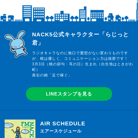
らじっと君
NACK5公式キャラクター「らじっと
君」
ラジオキャラなのに無口で愛想がない変わりものです
が、根は優しく、コミュニケーション力は抜群です！
3月3日（桃の節句・耳の日）生まれ（出生地はときがわ
町）
座右の銘「足で稼ぐ」
LINEスタンプを見る
AIR SCHEDULE
エアースケジュール