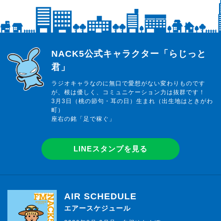
らじっと君
NACK5公式キャラクター「らじっと
君」
ラジオキャラなのに無口で愛想がない変わりものです
が、根は優しく、コミュニケーション力は抜群です！
3月3日（桃の節句・耳の日）生まれ（出生地はときがわ
町）
座右の銘「足で稼ぐ」
LINEスタンプを見る
AIR SCHEDULE
エアースケジュール