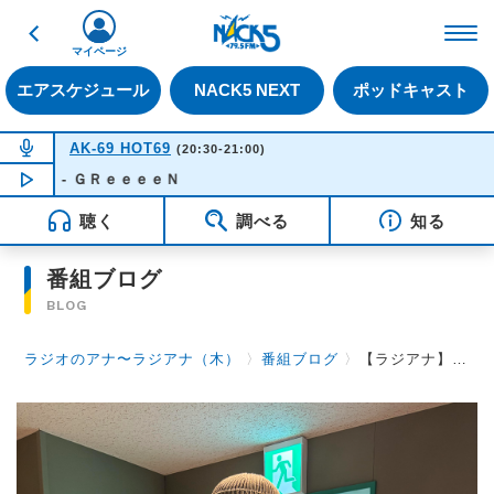
戻る
FM NACK5 79.5MHz（
マイページ
エアスケジュール
NACK5 NEXT
ポッドキャスト
NOW ON AIR
AK-69 HOT69
(20:30-21:00)
キ - ＧＲｅｅｅｅＮ
NOW PLAYING
20:53
聴く
調べる
知る
番組ブログ
BLOG
ラジオのアナ〜ラジアナ（木）
〉
番組ブログ
〉
【ラジアナ】これ、なんか凄くない↑↑【木曜日】