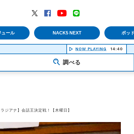
エムナックファイブ）
Twitter
Facebook
YouTube
LINE
ジュール
NACK5 NEXT
ポッ
NOW PLAYING
14:40
調べる
【ラジアナ】会話王決定戦！【木曜日】