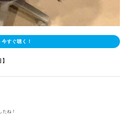
今すぐ聴く！
日】
ましたね！