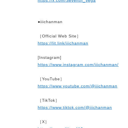
https://x.com/Seventh_Vega
●
iiichanman
［
Official Web Site
］
https://lit.link/iiichanman
[I
nstagram
]
https://www.instagram.com/iiichanman/
［YouTube］
https://www.youtube.com/@iiichanman
［TikTok］
https://www.tiktok.com/@iiichanman
［X］