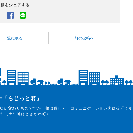
投稿をシェアする
Twitter
Facebook
LINEでシェアするボタン
一覧に戻る
前の投稿へ
ター「らじっと君」
ない変わりものですが、根は優しく、コミュニケーション力は抜群です
まれ（出生地はときがわ町）