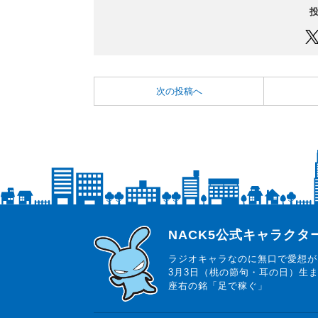
次の投稿へ
らじっと君
NACK5公式キャラク
ラジオキャラなのに無口で愛想が
3月3日（桃の節句・耳の日）生
座右の銘「足で稼ぐ」