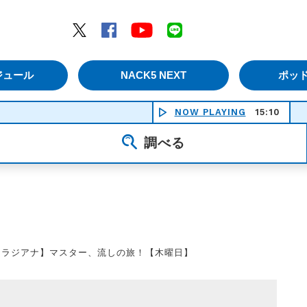
エムナックファイブ）
Twitter
Facebook
YouTube
LINE
ジュール
NACK5 NEXT
ポッ
NOW PLAYING
15:10
調べる
【ラジアナ】マスター、流しの旅！【木曜日】