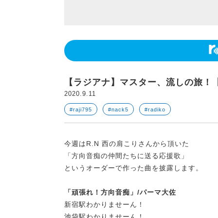
【ラジアナ】マスター、流しの旅！
2020.9.11
#raji795
#nack5
#radiko
今週はR.N 西の肩こりさんから頂いた
「方向音痴の仲間たちに送る応援歌」
というオーダーで作った曲を披露します。
「頑張れ！方向音痴」/パーマ大佐
新宿駅わかりませーん！
池袋駅わかりませーん！