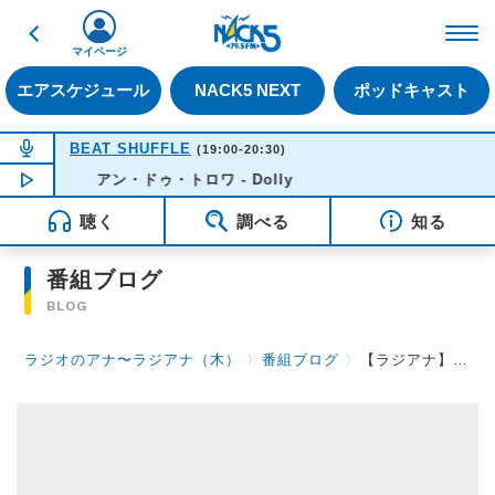
戻る
FM NACK5 79.5MHz（
マイページ
エアスケジュール
NACK5 NEXT
ポッドキャスト
NOW ON AIR
BEAT SHUFFLE
(19:00-20:30)
NOW PLAYING
アン・ドゥ・トロワ - Dolly
20:10
聴く
調べる
知る
番組ブログ
BLOG
ラジオのアナ〜ラジアナ（木）
〉
番組ブログ
〉
【ラジアナ】いらっしゃいませ、こんにちは【木曜日】