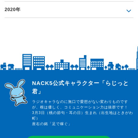
2020年
らじっと君
NACK5公式キャラクター「らじっと
君」
ラジオキャラなのに無口で愛想がない変わりものです
が、根は優しく、コミュニケーション力は抜群です！
3月3日（桃の節句・耳の日）生まれ（出生地はときがわ
町）
座右の銘「足で稼ぐ」