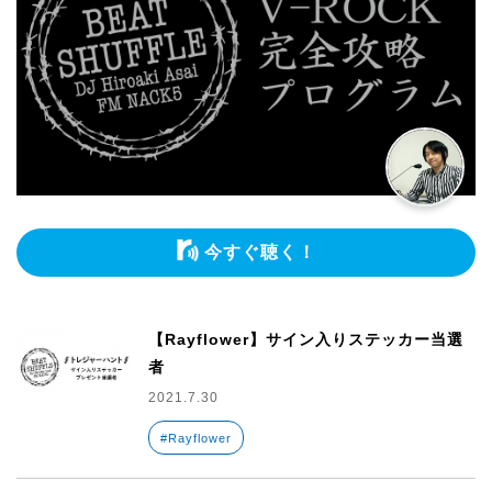
今すぐ聴く！
【Rayflower】サイン入りステッカー当選
者
2021.7.30
#Rayflower