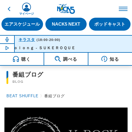
戻る
FM NACK5 79.5MHz（
マイページ
エアスケジュール
NACK5 NEXT
ポッドキャスト
NOW ON AIR
キラスタ
(18:00-20:00)
Ｏｏｌｏｎｇ - ＳＵＫＥＲＯＱＵＥ
NOW PLAYING
18:28
聴く
調べる
知る
番組ブログ
BLOG
BEAT SHUFFLE
〉
番組ブログ