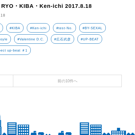
 RYO・KIBA・Ken-ichi 2017.8.18
.18
#KIBA
#Ken-ichi
#test-No.
#BY-SEXAL
oyle
#Valentine D.C.
#広石武彦
#UP-BEAT
ect up-beat ＃1
前の10件へ