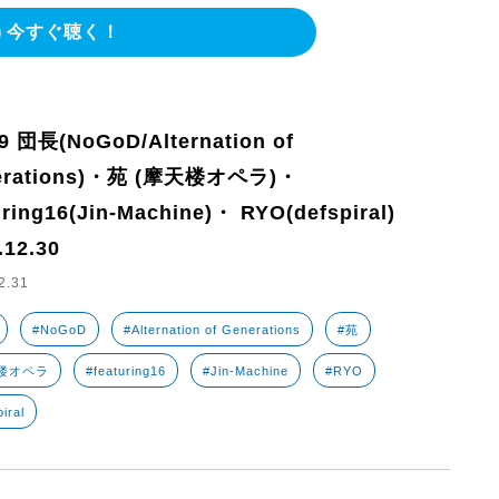
今すぐ聴く！
9 団長(NoGoD/Alternation of
erations)・苑 (摩天楼オペラ)・
uring16(Jin-Machine)・ RYO(defspiral)
.12.30
2.31
#NoGoD
#Alternation of Generations
#苑
楼オペラ
#featuring16
#Jin-Machine
#RYO
iral