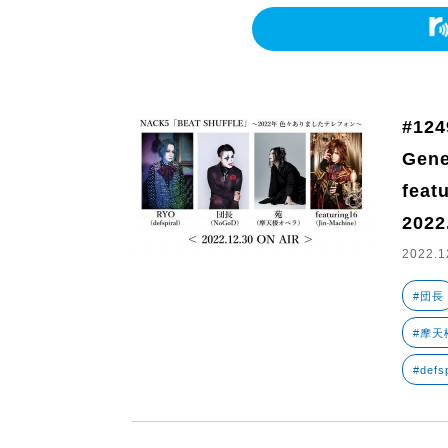
#124
Gen
feat
2022
2022.1
#団長
#摩天
#defsp