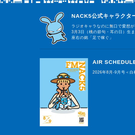
らじっと君
NACK5公式キャラク
ラジオキャラなのに無口で愛想が
3月3日（桃の節句・耳の日）生
座右の銘「足で稼ぐ」
AIR SCHEDUL
2026年8月-9月号＜