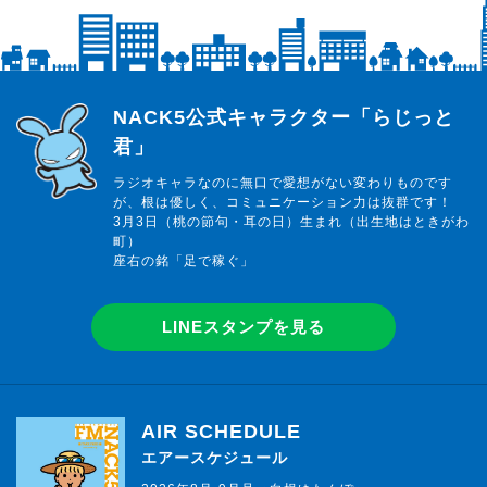
らじっと君
NACK5公式キャラクター「らじっと
君」
ラジオキャラなのに無口で愛想がない変わりものです
が、根は優しく、コミュニケーション力は抜群です！
3月3日（桃の節句・耳の日）生まれ（出生地はときがわ
町）
座右の銘「足で稼ぐ」
LINEスタンプを見る
AIR SCHEDULE
エアースケジュール