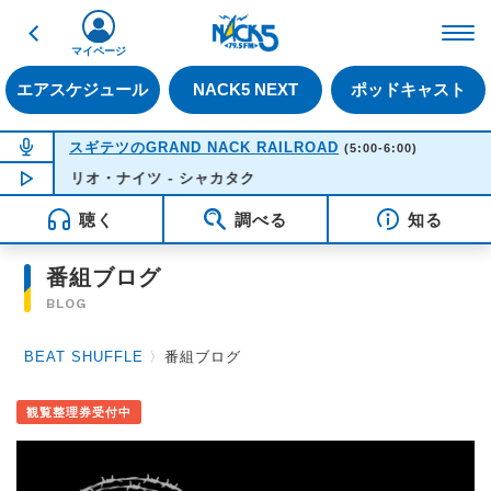
戻る
FM NACK5 79.5MHz（
マイページ
エアスケジュール
NACK5 NEXT
ポッドキャスト
NOW ON AIR
スギテツのGRAND NACK RAILROAD
(5:00-6:00)
リオ・ナイツ - シャカタク
NOW PLAYING
05:36
聴く
調べる
知る
番組ブログ
BLOG
BEAT SHUFFLE
〉
番組ブログ
観覧整理券受付中