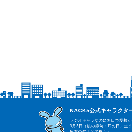
らじっと君
NACK5公式キャラク
ラジオキャラなのに無口で愛想が
3月3日（桃の節句・耳の日）生
座右の銘「足で稼ぐ」