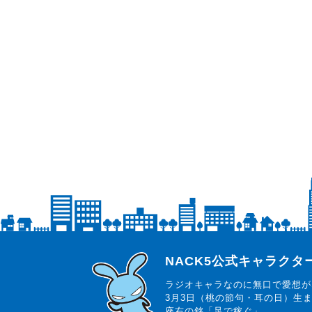
らじっと君
NACK5公式キャラク
ラジオキャラなのに無口で愛想が
3月3日（桃の節句・耳の日）生
座右の銘「足で稼ぐ」