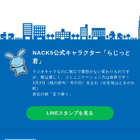
らじっと君
NACK5公式キャラクター「らじっと
君」
ラジオキャラなのに無口で愛想がない変わりものです
が、根は優しく、コミュニケーション力は抜群です！
3月3日（桃の節句・耳の日）生まれ（出生地はときがわ
町）
座右の銘「足で稼ぐ」
LINEスタンプを見る