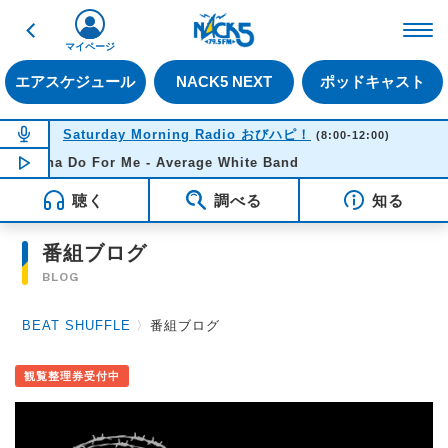
戻る
FM NACK5 79.5MHz（
マイページ
エアスケジュール
NACK5 NEXT
ポッドキャスト
NOW ON AIR
Saturday Morning Radio おびハピ！
(8:00-12:00)
onna Do For Me - Average White Band
NOW PLAYING
10:54
聴く
調べる
知る
番組ブログ
BLOG
BEAT SHUFFLE
〉
番組ブログ
観覧整理券受付中