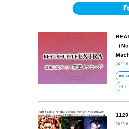
BEA
（No
Mac
2020.8
#BEA
#えん
1129
2020.8