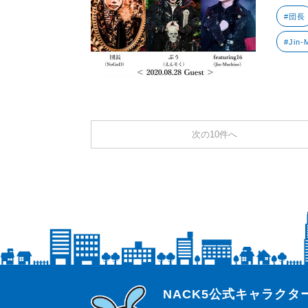
#団長
#Jin-
次の10件へ
らじっと君
NACK5公式キャラク