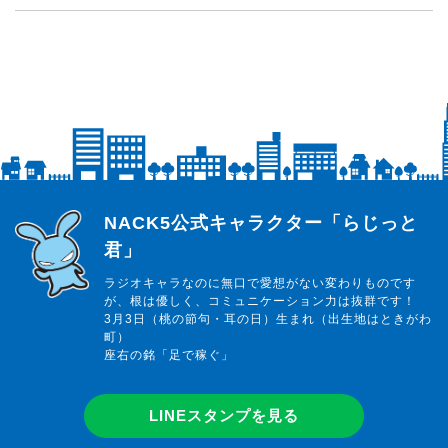
らじっと君
NACK5公式キャラクター「らじっと
君」
ラジオキャラなのに無口で愛想がない変わりものです
が、根は優しく、コミュニケーション力は抜群です！
3月3日（桃の節句・耳の日）生まれ（出生地はときがわ
町）
座右の銘「足で稼ぐ」
LINEスタンプを見る