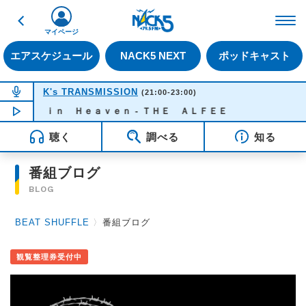
戻る
FM NACK5 79.5MHz（
マイページ
エアスケジュール
NACK5 NEXT
ポッドキャスト
NOW ON AIR
K's TRANSMISSION
(21:00-23:00)
ｎｇ ｉｎ Ｈｅａｖｅｎ - ＴＨＥ ＡＬＦＥＥ
NOW PLAYING
22:31
聴く
調べる
知る
番組ブログ
BLOG
BEAT SHUFFLE
〉
番組ブログ
観覧整理券受付中