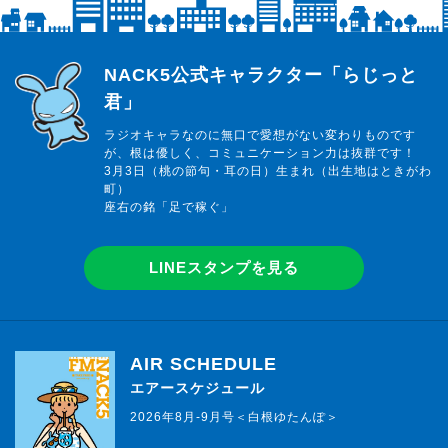
らじっと君
NACK5公式キャラクター「らじっと
君」
ラジオキャラなのに無口で愛想がない変わりものです
が、根は優しく、コミュニケーション力は抜群です！
3月3日（桃の節句・耳の日）生まれ（出生地はときがわ
町）
座右の銘「足で稼ぐ」
LINEスタンプを見る
AIR SCHEDULE
エアースケジュール
2026年8月-9月号＜白根ゆたんぽ＞