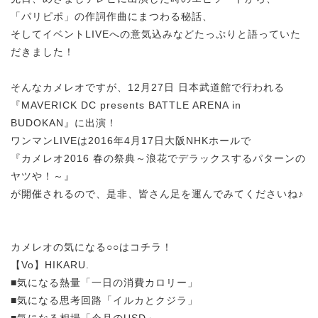
「パリピポ」の作詞作曲にまつわる秘話、
そしてイベントLIVEへの意気込みなどたっぷりと語っていた
だきました！
そんなカメレオですが、12月27日 日本武道館で行われる
『MAVERICK DC presents BATTLE ARENA in
BUDOKAN』に出演！
ワンマンLIVEは2016年4月17日大阪NHKホールで
『カメレオ2016 春の祭典～浪花でデラックスするパターンの
ヤツや！～』
が開催されるので、是非、皆さん足を運んでみてくださいね♪
カメレオの気になる○○はコチラ！
【Vo】HIKARU.
■気になる熱量「一日の消費カロリー」
■気になる思考回路「イルカとクジラ」
■気になる相場「今月のUSD」