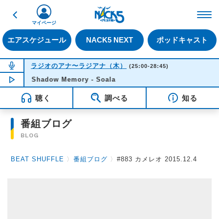
戻る
FM NACK5 79.5MHz（
マイページ
エアスケジュール
NACK5 NEXT
ポッドキャスト
NOW ON AIR
ラジオのアナ〜ラジアナ（木）
(25:00-28:45)
Shadow Memory - Soala
NOW PLAYING
04:22
聴く
調べる
知る
番組ブログ
BLOG
BEAT SHUFFLE
〉
番組ブログ
〉
#883 カメレオ 2015.12.4