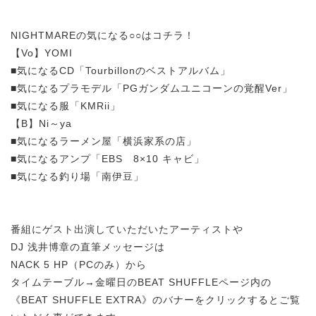
NIGHTMAREの気になる○○はコチラ！
【Vo】YOMI
■気になるCD「Tourbillonのベストアルバム」
■気になるプラモデル「PGガンダムユニコーンの覚醒Ver」
■気になる服「KMRii」
【B】Ni～ya
■気になるラーメン屋「横浜家系の店」
■気になるアンプ「EBS 8×10 キャビ」
■気になる釣り場「南伊豆」
番組にゲスト出演していただいたアーティストや
DJ 浅井博章の直筆メッセージは
NACK 5 HP（PCのみ）から
タイムテーブル→金曜日のBEAT SHUFFLEページ内の
《BEAT SHUFFLE EXTRA》のバナーをクリックするとご覧