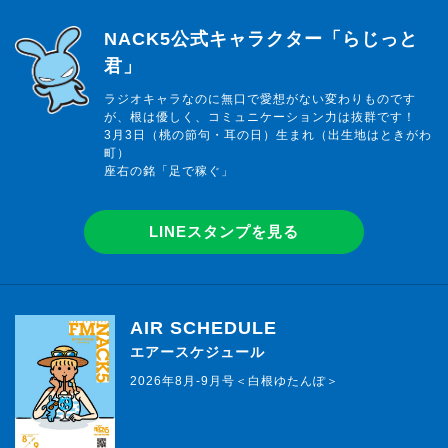
らじっと君
NACK5公式キャラクター「らじっと
君」
ラジオキャラなのに無口で愛想がない変わりものです
が、根は優しく、コミュニケーション力は抜群です！
3月3日（桃の節句・耳の日）生まれ（出生地はときがわ
町）
座右の銘「足で稼ぐ」
LINEスタンプを見る
AIR SCHEDULE
エアースケジュール
2026年8月-9月号＜白根ゆたんぽ＞