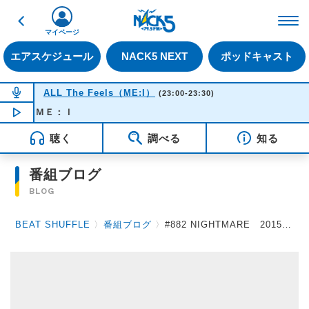
戻る
FM NACK5 79.5MHz（
マイページ
エアスケジュール
NACK5 NEXT
ポッドキャスト
NOW ON AIR
ALL The Feels（ME:I）
(23:00-23:30)
道 - ＭＥ：Ｉ
NOW PLAYING
23:20
聴く
調べる
知る
番組ブログ
BLOG
BEAT SHUFFLE
〉
番組ブログ
〉
#882 NIGHTMARE 2015.11.27