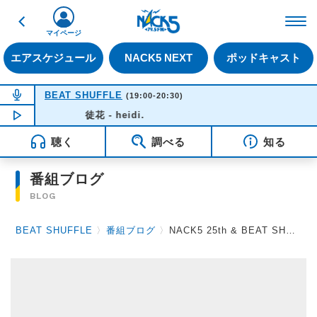
戻る
FM NACK5 79.5MHz（
マイページ
エアスケジュール
NACK5 NEXT
ポッドキャスト
NOW ON AIR
BEAT SHUFFLE
(19:00-20:30)
NOW PLAYING
徒花 - heidi.
19:37
聴く
調べる
知る
番組ブログ
BLOG
BEAT SHUFFLE
〉
番組ブログ
〉
NACK5 25th & BEAT SHUFFLE 15th Anniversary Live～Part 3