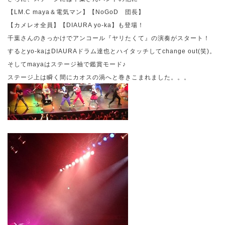
【
LM.C maya
＆電気マン】【
NoGoD
団長】
【カメレオ全員】【
DIAURA yo-ka
】も登場！
千葉さんのきっかけでアンコール『ヤリたくて』の演奏がスタート！
すると
yo-ka
は
DIAURA
ドラム達也とハイタッチして
change out(
笑
)
。
そして
maya
はステージ袖で鑑賞モード♪
ステージ上は瞬く間にカオスの渦へと巻きこまれました。。。