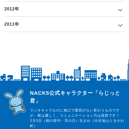
2012年
2011年
らじっと君
NACK5公式キャラクター「らじっと
君」
ラジオキャラなのに無口で愛想がない変わりものです
が、根は優しく、コミュニケーション力は抜群です！
3月3日（桃の節句・耳の日）生まれ（出生地はときがわ
町）