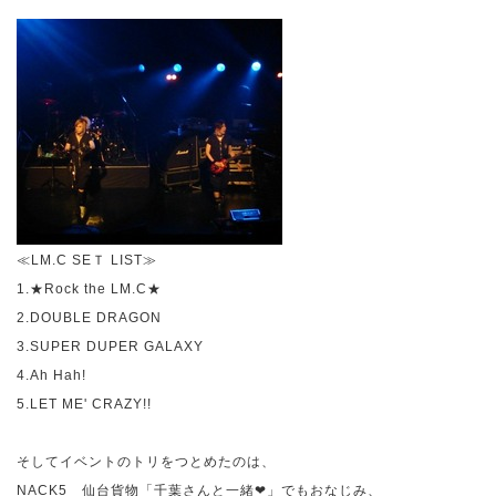
≪
LM.C SE
Ｔ
LIST
≫
1.
★
Rock the LM.C
★
2.DOUBLE DRAGON
3.SUPER DUPER GALAXY
4.Ah Hah!
5.LET ME' CRAZY!!
そしてイベントのトリをつとめたのは、
NACK5
仙台貨物「千葉さんと一緒❤」でもおなじみ、