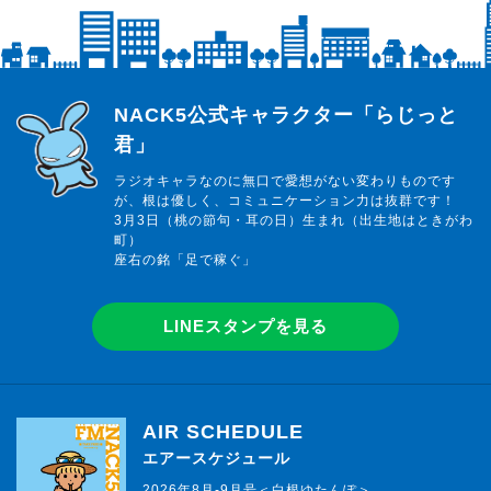
らじっと君
NACK5公式キャラクター「らじっと
君」
ラジオキャラなのに無口で愛想がない変わりものです
が、根は優しく、コミュニケーション力は抜群です！
3月3日（桃の節句・耳の日）生まれ（出生地はときがわ
町）
座右の銘「足で稼ぐ」
LINEスタンプを見る
AIR SCHEDULE
エアースケジュール
2026年8月-9月号＜白根ゆたんぽ＞