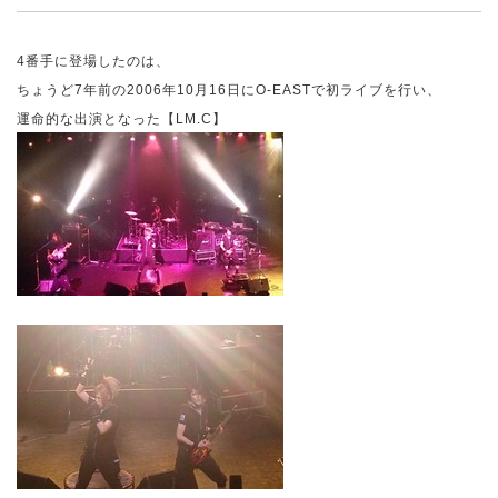
4
番手に登場したのは、
ちょうど
7
年前の
2006
年
10
月
16
日に
O-EAST
で初ライブを行い、
運命的な出演となった【
LM.C
】