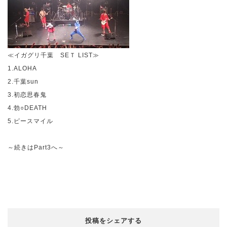
≪イガグリ千葉
SE
Ｔ
LIST
≫
1.ALOHA
2.
千葉
sun
3.
初恋思春鬼
4.
勃○
DEATH
5.
ピースマイル
～続きは
Part3
へ～
投稿をシェアする