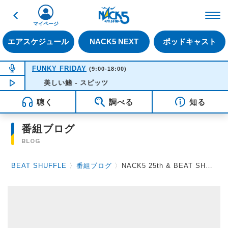
戻る
FM NACK5 79.5MHz（
マイページ
エアスケジュール
NACK5 NEXT
ポッドキャスト
NOW ON AIR
FUNKY FRIDAY
(9:00-18:00)
NOW PLAYING
美しい鰭 - スピッツ
13:57
聴く
調べる
知る
番組ブログ
BLOG
BEAT SHUFFLE
〉
番組ブログ
〉
NACK5 25th & BEAT SHUFFLE 15th Anniversary Live～Part 2