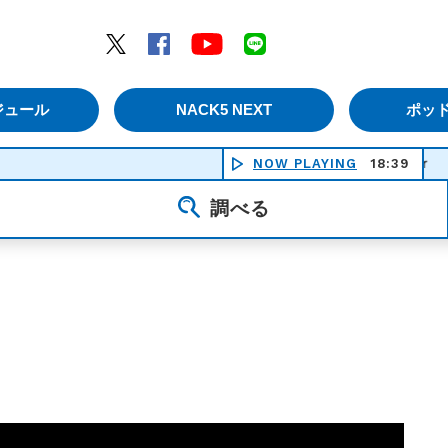
エムナックファイブ）
Twitter
Facebook
YouTube
LINE
ジュール
NACK5 NEXT
ポッ
NOW PLAYING
Ｄｅａｒ Ｐｒｉｎ
18:39
調べる