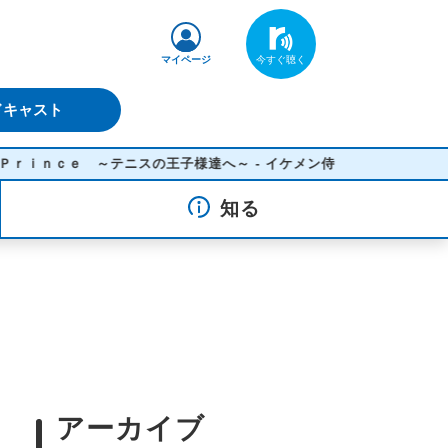
マイページ
ドキャスト
ｃｅ ～テニスの王子様達へ～ - イケメン侍
知る
アーカイブ