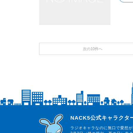
次の10件へ
らじっと君
NACK5公式キャラク
ラジオキャラなのに無口で愛想が