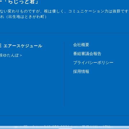
ター「らじっと君」
ない変わりものですが、根は優しく、コミュニケーション力は抜群です
まれ（出生地はときがわ町）
会社概要
E
エアースケジュール
番組審議会報告
白根ゆたんぽ＞
プライバシーポリシー
採用情報
☎ お問い合わせ
048-650-0331まで（平日11時〜17時）