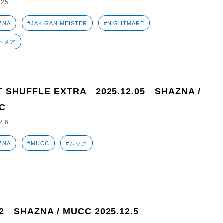
.25
ZNA
#JAKIGAN MEISTER
#NIGHTMARE
トメア
T SHUFFLE EXTRA 2025.12.05 SHAZNA /
C
2.6
ZNA
#MUCC
#ムック
2 SHAZNA / MUCC 2025.12.5