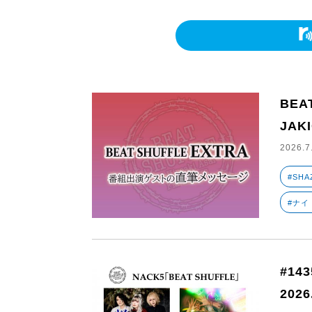
BEA
JAK
2026.7
#SHA
#ナイ
#14
2026