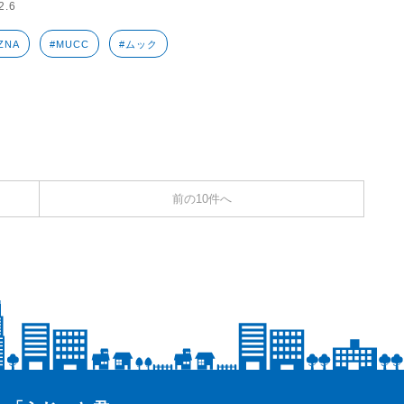
2.6
ZNA
#MUCC
#ムック
前の10件へ