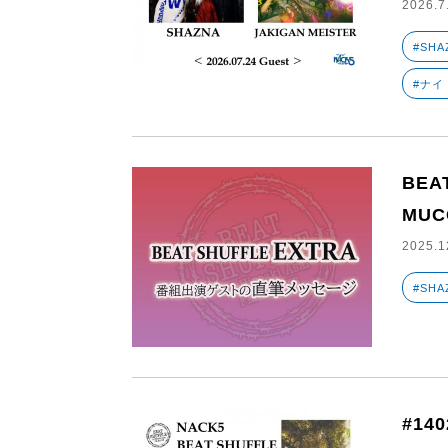
2026.7
#SHA
#ナイ
BEA
MUC
2025.1
#SHA
#140