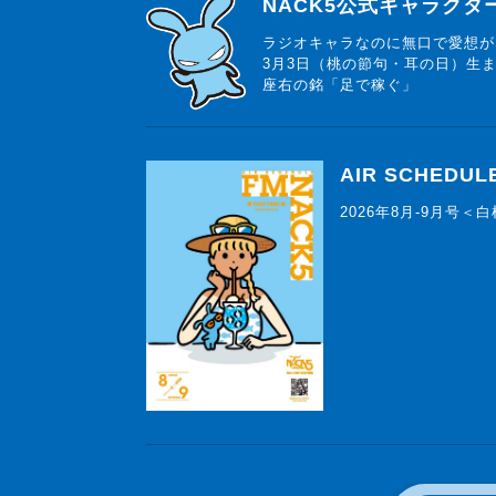
らじっと君
NACK5公式キャラク
ラジオキャラなのに無口で愛想が
3月3日（桃の節句・耳の日）生
座右の銘「足で稼ぐ」
AIR SCHEDUL
2026年8月-9月号＜