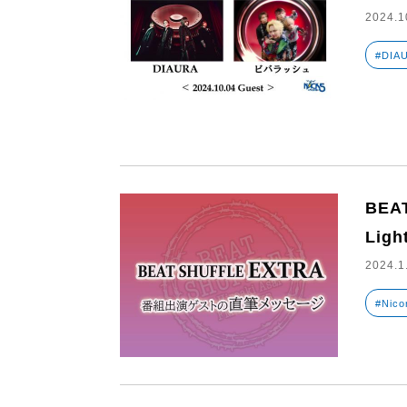
2024.1
#DIA
BEAT
Lig
2024.1
#Nicor