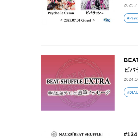
2025.7
#Psyc
BEA
ビバ
2024.1
#DIA
#13