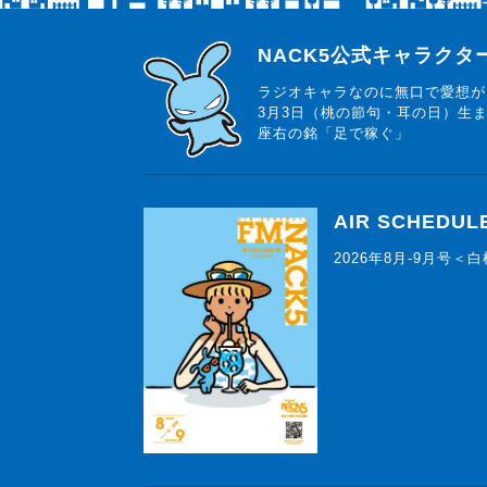
らじっと君
NACK5公式キャラク
ラジオキャラなのに無口で愛想が
3月3日（桃の節句・耳の日）生
座右の銘「足で稼ぐ」
AIR SCHEDUL
2026年8月-9月号＜