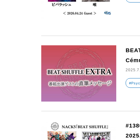
BEA
Cém
2025.7
#Psyc
#13
2025