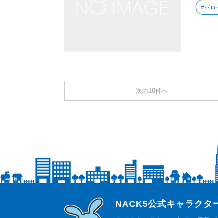
#バロ
次の10件へ
らじっと君
NACK5公式キャラク