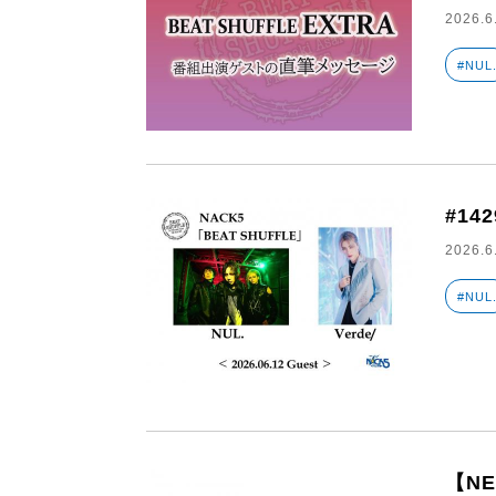
2026.6
#NUL
#142
2026.6
#NUL
【N