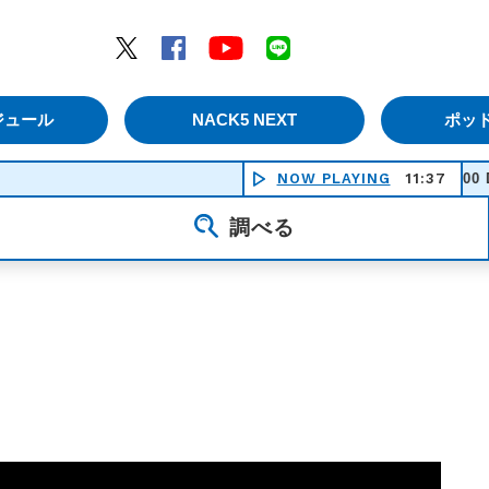
エムナックファイブ）
Twitter
Facebook
YouTube
LINE
ジュール
NACK5 NEXT
ポッ
LAND OF 1000 DANCES - 
NOW PLAYING
11:37
調べる