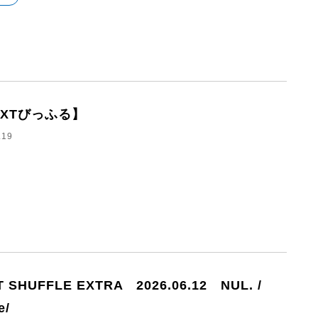
EXTびっふる】
.19
T SHUFFLE EXTRA 2026.06.12 NUL. /
e/