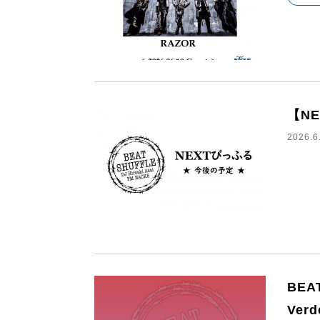
【N
2026.6
BEA
Verd