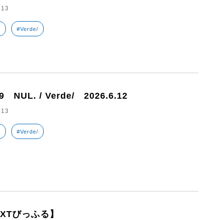
.13
.
#Verde/
9 NUL. / Verde/ 2026.6.12
.13
.
#Verde/
EXTびっふる】