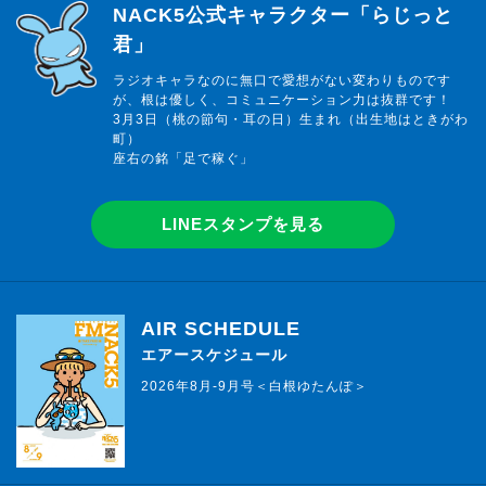
らじっと君
NACK5公式キャラクター「らじっと
君」
ラジオキャラなのに無口で愛想がない変わりものです
が、根は優しく、コミュニケーション力は抜群です！
3月3日（桃の節句・耳の日）生まれ（出生地はときがわ
町）
座右の銘「足で稼ぐ」
LINEスタンプを見る
AIR SCHEDULE
エアースケジュール
2026年8月-9月号＜白根ゆたんぽ＞