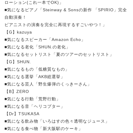
ローション(これ一本でOK)」
■気になるピアノ「Steinway & Sonsの新作 「SPIRIO」完全
自動演奏！
ピアニストの演奏を完全に再現するすごいやつ！」
【G】kazuya
■気になるスピーカー「Amazon Echo」
■気になる老化「SHUN.の老化」
■気になるセットリスト「夏のツアーのセットリスト」
【G】SHUN.
■気になるもの「低糖質なもの」
■気になる選挙「AKB総選挙」
■気になる芸人「野生爆弾のくっきーさん」
【B】ZERO
■気になる行動「荒野行動」
■気になる音「ヘリコプター」
【Dr】TSUKASA
■気になる飲み物「いろはすの色々透明なジュース」
■気になる食べ物「新大阪駅のケーキ」