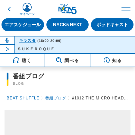
戻る
FM NACK5 79.5MHz（
マイページ
エアスケジュール
NACK5 NEXT
ポッドキャスト
NOW ON AIR
キラスタ
(18:00-20:00)
 - ＳＵＫＥＲＯＱＵＥ
NOW PLAYING
18:28
聴く
調べる
知る
番組ブログ
BLOG
BEAT SHUFFLE
〉
番組ブログ
〉
#1012 THE MICRO HEAD 4N'S 2018.6.1