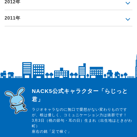
2012年
2011年
らじっと君
NACK5公式キャラクター「らじっと
君」
ラジオキャラなのに無口で愛想がない変わりものです
が、根は優しく、コミュニケーション力は抜群です！
3月3日（桃の節句・耳の日）生まれ（出生地はときがわ
町）
座右の銘「足で稼ぐ」