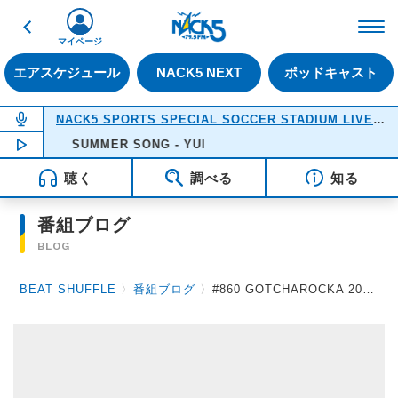
戻る
FM NACK5 79.5MHz（
マイページ
エアスケジュール
NACK5 NEXT
ポッドキャスト
NOW ON AIR
NACK5 SPORTS SPECIAL SOCCER STADIUM LIVE 2026
NOW PLAYING
SUMMER SONG - YUI
18:05
聴く
調べる
知る
番組ブログ
BLOG
BEAT SHUFFLE
〉
番組ブログ
〉
#860 GOTCHAROCKA 2015.6.26