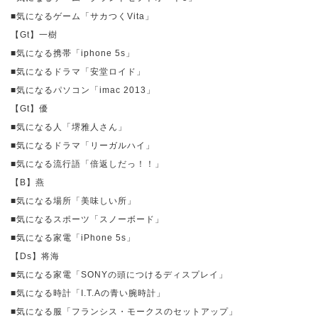
■気になるゲーム「サカつく
Vita
」
【
Gt
】一樹
■気になる携帯「
iphone 5s
」
■気になるドラマ「安堂ロイド」
■気になるパソコン「
imac 2013
」
【
Gt
】優
■気になる人「堺雅人さん」
■気になるドラマ「リーガルハイ」
■気になる流行語「倍返しだっ！！」
【
B
】燕
■気になる場所「美味しい所」
■気になるスポーツ「スノーボード」
■気になる家電「
iPhone 5s
」
【
Ds
】将海
■気になる家電「
SONY
の頭につけるディスプレイ」
■気になる時計「
I.T.A
の青い腕時計」
■気になる服「フランシス・モークスのセットアップ」