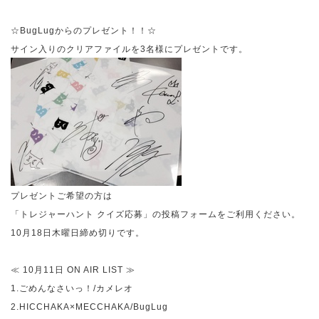
☆
BugLug
からのプレゼント！！☆
サイン入りのクリアファイルを
3
名様にプレゼントです。
プレゼントご希望の方は
「トレジャーハント クイズ応募」の投稿フォームをご利用ください。
10
月
18
日木曜日締め切りです。
≪
10
月
11
日
ON AIR LIST
≫
1.
ごめんなさいっ！
/
カメレオ
2.HICCHAKA
×
MECCHAKA/BugLug