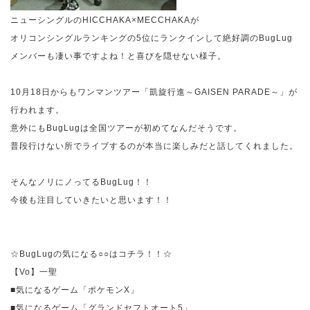
ニューシングルの
HICCHAKA
×
MECCHAKA
が
オリコンシングルランキングの
5
位にランクインして絶好調の
BugLug
メンバーも凄い事ですよね！と喜びを隠せない様子。
10
月
18
日からもワンマンツアー「凱旋行進～
GAISEN PARADE
～」が
行われます。
意外にも
BugLug
は全国ツアーが初めてなんだそうです。
普段行けない所でライブするのが本当に楽しみだと話してくれました。
そんなノリにノってる
BugLug
！！
今後も注目していきたいと思います！！
☆
BugLug
の気になる○○はコチラ！！☆
【
Vo
】一聖
■気になるゲーム「ポケモン
X
」
■気になるゲーム「グランドセフトオート
5
」