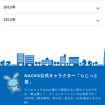
2012年
2011年
らじっと君
NACK5公式キャラクター「らじっと
君」
ラジオキャラなのに無口で愛想がない変わりものです
が、根は優しく、コミュニケーション力は抜群です！
3月3日（桃の節句・耳の日）生まれ（出生地はときがわ
町）