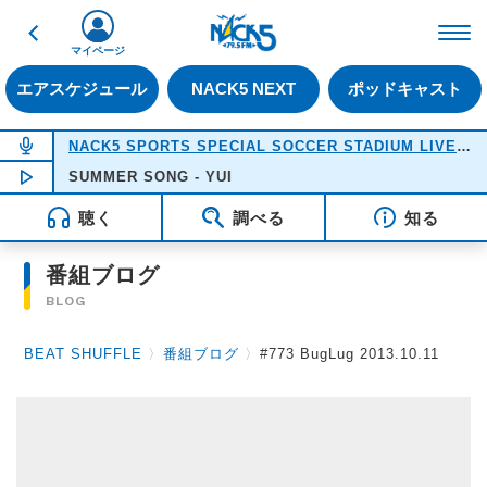
戻る
FM NACK5 79.5MHz（
マイページ
エアスケジュール
NACK5 NEXT
ポッドキャスト
NOW ON AIR
NACK5 SPORTS SPECIAL SOCCER STADIUM LIVE 2026
SUMMER SONG - YUI
NOW PLAYING
18:05
聴く
調べる
知る
番組ブログ
BLOG
BEAT SHUFFLE
〉
番組ブログ
〉
#773 BugLug 2013.10.11