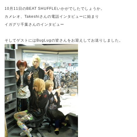
10
月
11
日の
BEAT SHUFFLE
いかがでしたでしょうか。
カメレオ、
Takeshi
さんの電話インタビューに始まり
イガグリ千葉さんのインタビュー
そしてゲストには
BugLug
の皆さんをお迎えしてお送りしました。