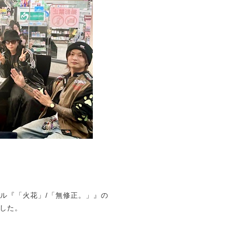
、
グル『「火花」/「無修正。」』の
した。