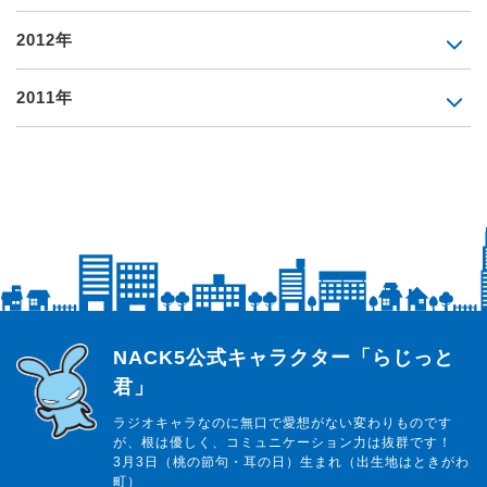
2012年
2011年
らじっと君
NACK5公式キャラクター「らじっと
君」
ラジオキャラなのに無口で愛想がない変わりものです
が、根は優しく、コミュニケーション力は抜群です！
3月3日（桃の節句・耳の日）生まれ（出生地はときがわ
町）