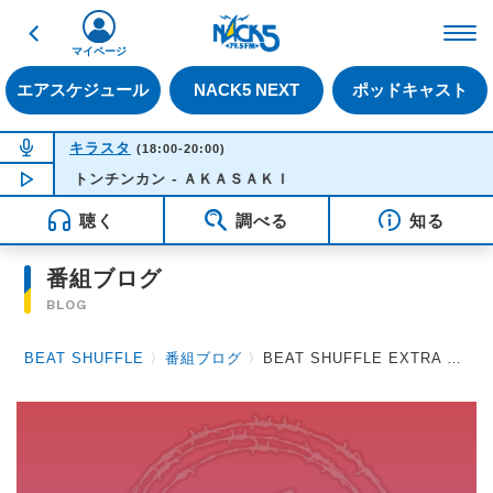
戻る
FM NACK5 79.5MHz（
マイページ
エアスケジュール
NACK5 NEXT
ポッドキャスト
NOW ON AIR
キラスタ
(18:00-20:00)
トンチンカン - ＡＫＡＳＡＫＩ
NOW PLAYING
18:50
聴く
調べる
知る
番組ブログ
BLOG
BEAT SHUFFLE
〉
番組ブログ
〉
BEAT SHUFFLE EXTRA 2020.7.24 ユナイト