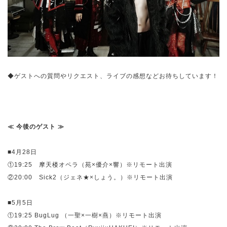
◆ゲストへの質問やリクエスト、ライブの感想などお待ちしています！
≪ 今後のゲスト ≫
■4月28日
①19:25 摩天楼オペラ（苑×優介×響）※リモート出演
②20:00 Sick2（ジェネ★×しょう。）※リモート出演
■5月5日
①19:25 BugLug （
一聖×一樹×燕
）※リモート出演