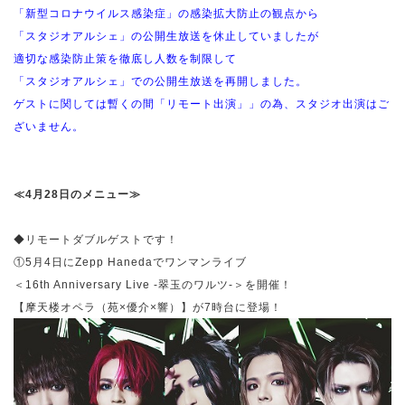
「新型コロナウイルス感染症」の感染拡大防止の観点から
「スタジオアルシェ」の公開生放送を休止していましたが
適切な感染防止策を徹底し人数を制限して
「スタジオアルシェ」での公開生放送を再開しました。
ゲストに関しては暫くの間「リモート出演」」の為、スタジオ出演はご
ざいません。
≪4月28日のメニュー≫
◆リモートダブルゲストです！
①5月4日にZepp Hanedaでワンマンライブ
＜16th Anniversary Live -翠玉のワルツ-＞を開催！
【摩天楼オペラ（苑×優介×響）】が7時台に登場！