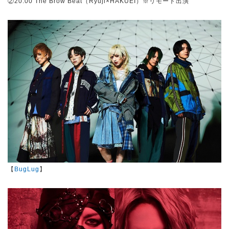
②20:00 The Brow Beat（Ryuji×HAKUEI）※リモート出演
【
BugLug
】