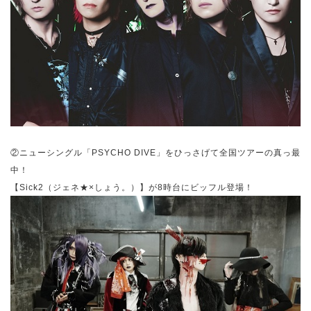
②ニューシングル「
PSYCHO DIVE
」をひっさげて
全国ツアーの真っ最
中！
【Sick2（
ジェネ★
×しょう。）】が8時台にビッフル登場！