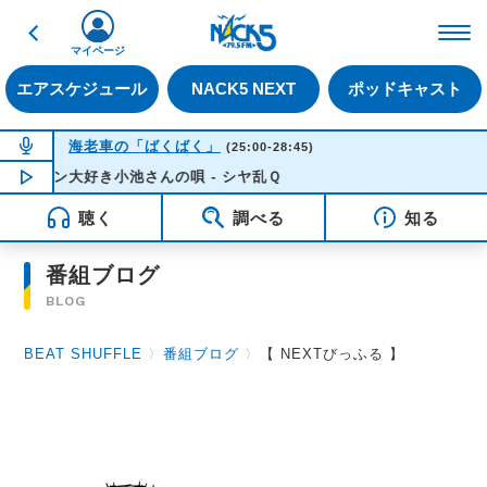
戻る
FM NACK5 79.5MHz（
マイページ
エアスケジュール
NACK5 NEXT
ポッドキャスト
NOW ON AIR
海老車の「ばくばく」
(25:00-28:45)
ン大好き小池さんの唄 - シヤ乱Ｑ
NOW PLAYING
03:04
聴く
調べる
知る
番組ブログ
BLOG
BEAT SHUFFLE
〉
番組ブログ
〉
【 NEXTびっふる 】