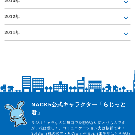
2013年
2012年
2011年
らじっと君
NACK5公式キャラクター「らじっと
君」
ラジオキャラなのに無口で愛想がない変わりものです
が、根は優しく、コミュニケーション力は抜群です！
3月3日（桃の節句・耳の日）生まれ（出生地はときがわ