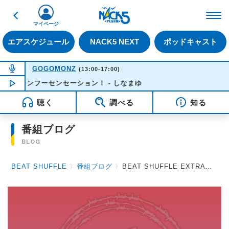
戻る
FM NACK5 79.5MHz（
マイページ
エアスケジュール
NACK5 NEXT
ポッドキャスト
NOW ON AIR
GOGOMONZ
(13:00-17:00)
ーカンフーセンセーション！ - しなまゆ
NOW PLAYING
13:37
聴く
調べる
知る
番組ブログ
BLOG
BEAT SHUFFLE
〉
番組ブログ
〉
BEAT SHUFFLE EXTRA 2023.04.14 D / BabyKingdom