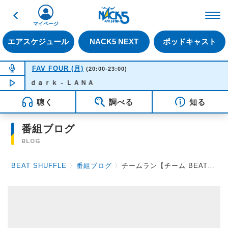
戻る
FM NACK5 79.5MHz（
マイページ
エアスケジュール
NACK5 NEXT
ポッドキャスト
NOW ON AIR
FAV FOUR (月)
(20:00-23:00)
ｄａｒｋ - ＬＡＮＡ
NOW PLAYING
22:10
聴く
調べる
知る
番組ブログ
BLOG
BEAT SHUFFLE
〉
番組ブログ
〉
チームラン【チーム BEAT MUSCLE】～そのいち～