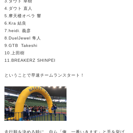
3.ダウト 幸樹
4.ダウト 直人
5.摩天楼オペラ 響
6.Kra 結良
7.heidi. 義彦
8.DuelJewel 隼人
9.GTB Takeshi
10.上田樹
11.BREAKERZ SHINPEI
ということで早速チームランスタート！
走行順を決める時に、自ら「俺、一番いきます」と手を挙げ