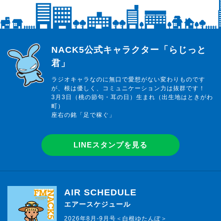
らじっと君
NACK5公式キャラクター「らじっと
君」
ラジオキャラなのに無口で愛想がない変わりものです
が、根は優しく、コミュニケーション力は抜群です！
3月3日（桃の節句・耳の日）生まれ（出生地はときがわ
町）
座右の銘「足で稼ぐ」
LINEスタンプを見る
AIR SCHEDULE
エアースケジュール
2026年8月-9月号＜白根ゆたんぽ＞