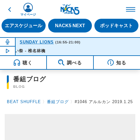
戻る
FM NACK5 79.5MHz（
マイページ
エアスケジュール
NACK5 NEXT
ポッドキャスト
NOW ON AIR
SUNDAY LIONS
(16:55-21:00)
く短い祭 - 椎名林檎
NOW PLAYING
16:35
聴く
調べる
知る
番組ブログ
BLOG
BEAT SHUFFLE
〉
番組ブログ
〉
#1046 アルルカン 2019.1.25