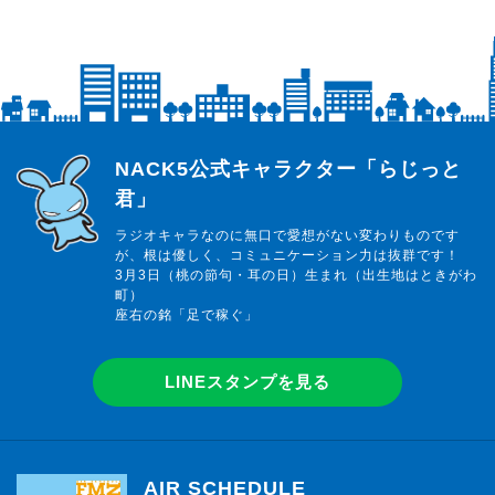
らじっと君
NACK5公式キャラクター「らじっと
君」
ラジオキャラなのに無口で愛想がない変わりものです
が、根は優しく、コミュニケーション力は抜群です！
3月3日（桃の節句・耳の日）生まれ（出生地はときがわ
町）
座右の銘「足で稼ぐ」
LINEスタンプを見る
AIR SCHEDULE