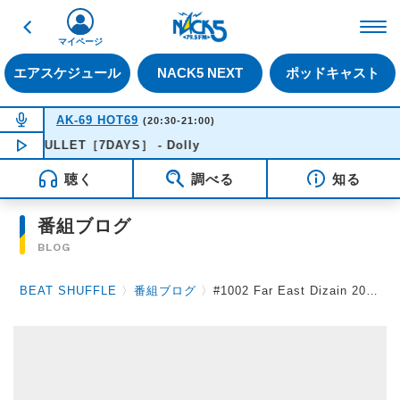
戻る
FM NACK5 79.5MHz（
マイページ
エアスケジュール
NACK5 NEXT
ポッドキャスト
NOW ON AIR
AK-69 HOT69
(20:30-21:00)
BULLET［7DAYS］ - Dolly
NOW PLAYING
20:21
聴く
調べる
知る
番組ブログ
BLOG
BEAT SHUFFLE
〉
番組ブログ
〉
#1002 Far East Dizain 2018.3.23