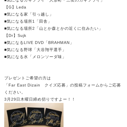
■気になるカキフライ「人形町・三友のカキフライ」
【G】Leda
■気になる家「引っ越し」
■気になる場所1「田舎」
■気になる場所2「山とか森とかの近くに住みたい」
【Dr】Sujk
■気になるLIVE DVD「BRAHMAN」
■気になる野球「大谷翔平選手」
■気になる水「メロンソーダ味」
プレゼントご希望の方は
「Far East Dizain クイズ応募」の投稿フォームからご応募
ください。
3月29日木曜日締め切りですよー！！