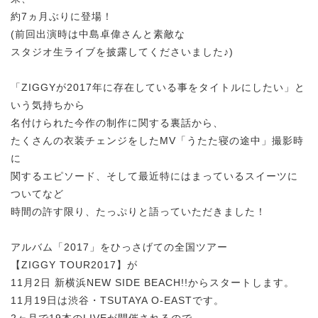
約7ヵ月ぶりに登場！
(前回出演時は中島卓偉さんと素敵な
スタジオ生ライブを披露してくださいました♪)
「ZIGGYが2017年に存在している事をタイトルにしたい」と
いう気持ちから
名付けられた今作の制作に関する裏話から、
たくさんの衣装チェンジをしたMV「うたた寝の途中」撮影時
に
関するエピソード、そして最近特にはまっているスイーツに
ついてなど
時間の許す限り、たっぷりと語っていただきました！
アルバム「2017」をひっさげての全国ツアー
【ZIGGY TOUR2017】が
11月2日 新横浜NEW SIDE BEACH!!からスタートします。
11月19日は渋谷・TSUTAYA O-EASTです。
2ヶ月で19本のLIVEが開催されるので