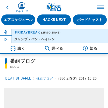
戻る
FM NACK5 79.5MHz（
マイページ
エアスケジュール
NACK5 NEXT
ポッドキャスト
NOW ON AIR
FRIDAYBREAK
(25:00-28:45)
ジャンプ - バン・ヘイレン
NOW PLAYING
01:48
聴く
調べる
知る
番組ブログ
BLOG
BEAT SHUFFLE
〉
番組ブログ
〉
#980 ZIGGY 2017.10.20