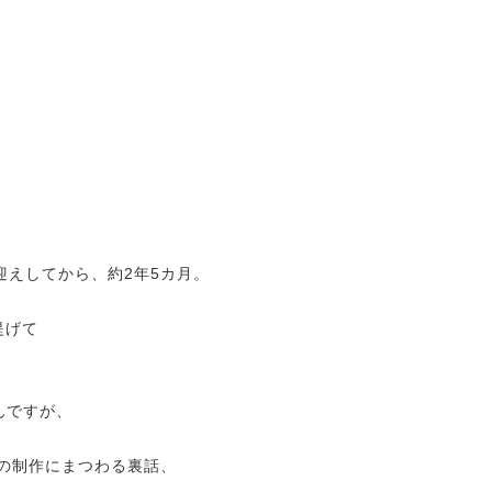
お迎えしてから、約2年5カ月。
っ提げて
んですが、
作の制作にまつわる裏話、