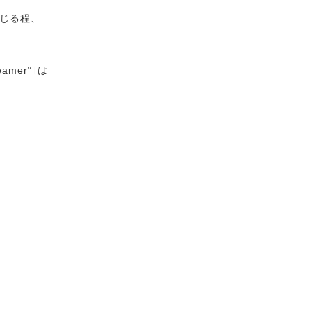
じる程、
reamer”｣は