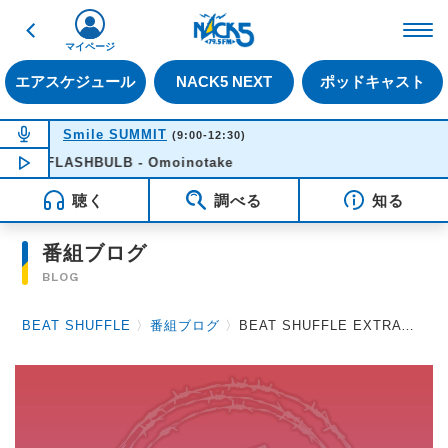
戻る
FM NACK5 79.5MHz（
マイページ
エアスケジュール
NACK5 NEXT
ポッドキャスト
NOW ON AIR
Smile SUMMIT
(9:00-12:30)
FLASHBULB - Omoinotake
NOW PLAYING
10:14
聴く
調べる
知る
番組ブログ
BLOG
BEAT SHUFFLE
〉
番組ブログ
〉
BEAT SHUFFLE EXTRA 2022.05.27 グラビティ↗↗楽しさ♪FULLVOLTAAAGE!!! / gulu gulu