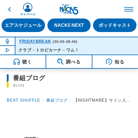
戻る
FM NACK5 79.5MHz（
マイページ
エアスケジュール
NACK5 NEXT
ポッドキャスト
NOW ON AIR
FRIDAYBREAK
(25:00-28:45)
クラブ・トロピカーナ - ワム！
NOW PLAYING
02:00
聴く
調べる
知る
番組ブログ
BLOG
BEAT SHUFFLE
〉
番組ブログ
〉
【NIGHTMARE】サイン入りステッカー当選者