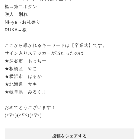
柩→第二ボタン
咲人→別れ
Ni~ya→お礼参り
RUKA→桜
ここから導かれるキーワードは【卒業式】です。
サイン入りステッカーが当たったのは
★深谷市 もっちー
★板橋区 やこ
★横浜市 はるか
★北海道 サキ
★岐阜県 みるくま
おめでとうございます！
(≧∇≦)(≧∇≦)(≧∇≦)
投稿をシェアする