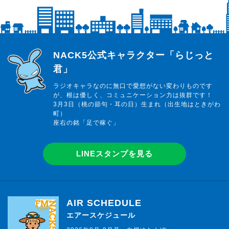
らじっと君
NACK5公式キャラクター「らじっと
君」
ラジオキャラなのに無口で愛想がない変わりものです
が、根は優しく、コミュニケーション力は抜群です！
3月3日（桃の節句・耳の日）生まれ（出生地はときがわ
町）
座右の銘「足で稼ぐ」
LINEスタンプを見る
AIR SCHEDULE
エアースケジュール