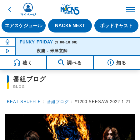
戻る
FM NACK5 79.5MHz（
マイページ
エアスケジュール
NACK5 NEXT
ポッドキャスト
NOW ON AIR
FUNKY FRIDAY
(9:00-18:00)
NOW PLAYING
夜鷹 - 米津玄師
09:46
聴く
調べる
知る
番組ブログ
BLOG
BEAT SHUFFLE
〉
番組ブログ
〉
#1200 SEESAW 2022.1.21