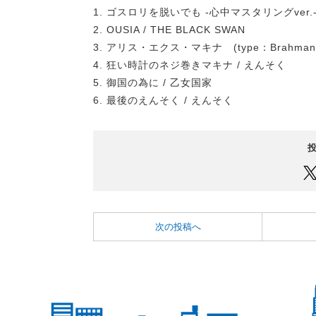
1. ゴスロリを脱いでも -心中マスタリングver
2. OUSIA / THE BLACK SWAN
3. アリス・エクス・マキナ (type：Brahman
4. 狂い時計のネジ巻きマキナ / えんそく
5. 御国の為に / 乙女国家
6. 最後のえんそく / えんそく
次の投稿へ