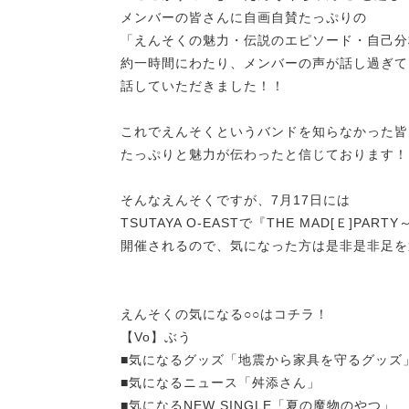
メンバーの皆さんに自画自賛たっぷりの
「えんそくの魅力・伝説のエピソード・自己分
約一時間にわたり、メンバーの声が話し過ぎて
話していただきました！！
これでえんそくというバンドを知らなかった皆
たっぷりと魅力が伝わったと信じております！
そんなえんそくですが、7月17日には
TSUTAYA O-EASTで『THE MAD[Ｅ]P
開催されるので、気になった方は是非是非足を
えんそくの気になる○○はコチラ！
【Vo】ぶう
■気になるグッズ「地震から家具を守るグッズ
■気になるニュース「舛添さん」
■気になるNEW SINGLE「夏の魔物のやつ」