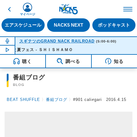
戻る
FM NACK5 79.5MHz（
マイページ
エアスケジュール
NACK5 NEXT
ポッドキャスト
NOW ON AIR
スギテツのGRAND NACK RAILROAD
(5:00-6:00)
君と夏フェス - ＳＨＩＳＨＡＭＯ
NOW PLAYING
05:05
聴く
調べる
知る
番組ブログ
BLOG
BEAT SHUFFLE
〉
番組ブログ
〉
#901 cali≠gari 2016.4.15