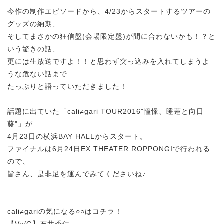
今作の制作エピソードから、4/23からスタートするツアーの
グッズの納期、
そしてまさかの狂信盤(会場限定盤)が間に合わないかも！？と
いう驚きの話、
更には生放送ですよ！！と思わず突っ込みを入れてしまうよ
うな危ない話まで
たっぷりと語っていただきました！
話題に出ていた「cali≠gari TOUR2016"憧憬、睡蓮と向日
葵"」が
4月23日の横浜BAY HALLからスタート。
ファイナルは6月24日EX THEATER ROPPONGIで行われる
ので、
皆さん、是非足を運んでみてくださいね♪
cali≠gariの気になる○○はコチラ！
【Vo/G】石井秀仁