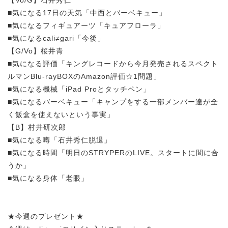
■気になる17日の天気「中西とバーベキュー」
■気になるフィギュアーツ「キュアフローラ」
■気になるcali≠gari「今後」
【G/Vo】桜井青
■気になる評価「キングレコードから今月発売されるスペクト
ルマンBlu-rayBOXのAmazon評価☆1問題」
■気になる機械「iPad Proとタッチペン」
■気になるバーベキュー「キャンプをする一部メンバー達が全
く飯盒を使えないという事実」
【B】村井研次郎
■気になる噂「石井秀仁脱退」
■気になる時間「明日のSTRYPERのLIVE。スタートに間に合
うか」
■気になる身体「老眼」
★今週のプレゼント★