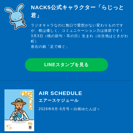
らじっと君
NACK5公式キャラクター「らじっと
君」
ラジオキャラなのに無口で愛想がない変わりものです
が、根は優しく、コミュニケーション力は抜群です！
3月3日（桃の節句・耳の日）生まれ（出生地はときがわ
町）
座右の銘「足で稼ぐ」
LINEスタンプを見る
AIR SCHEDULE
エアースケジュール
2026年8月-9月号＜白根ゆたんぽ＞