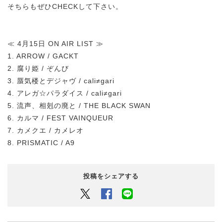
そちらもぜひCHECKして下さい。
≪ 4月15日 ON AIR LIST ≫
1. ARROW / GACKT
2. 腐り姫 / ぞんび
3. 蜃気楼とデジャヴ / cali≠gari
4. アレガ☆パラダイス / cali≠gari
5. 流声、相剋の廃と / THE BLACK SWAN
6. カルマ / FEST VAINQUEUR
7. カメクエ / カメレオ
8. PRISMATIC / A9
投稿をシェアする
Twitter
Facebook
LINEでシェアするボタン