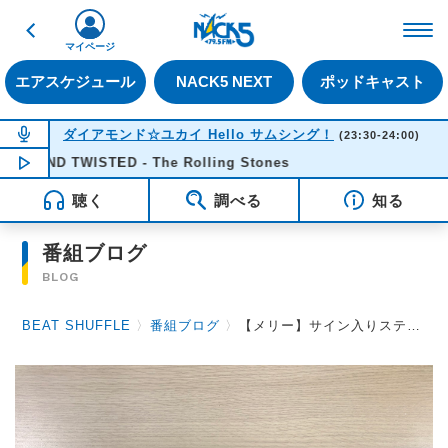
戻る
FM NACK5 79.5MHz（
マイページ
エアスケジュール
NACK5 NEXT
ポッドキャスト
NOW ON AIR
ダイアモンド☆ユカイ Hello サムシング！
(23:30-24:00)
 AND TWISTED - The Rolling Stones
NOW PLAYING
23:32
聴く
調べる
知る
番組ブログ
BLOG
BEAT SHUFFLE
〉
番組ブログ
〉
【メリー】サイン入りステッカープレゼント