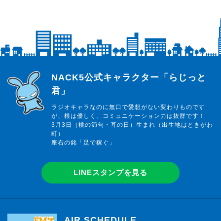
らじっと君
NACK5公式キャラクター「らじっと
君」
ラジオキャラなのに無口で愛想がない変わりものです
が、根は優しく、コミュニケーション力は抜群です！
3月3日（桃の節句・耳の日）生まれ（出生地はときがわ
町）
座右の銘「足で稼ぐ」
LINEスタンプを見る
AIR SCHEDULE