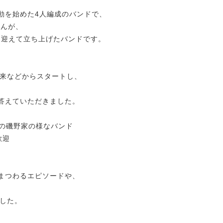
格的に活動を始めた4人編成のバンドで、
oさんが、
さんを迎えて立ち上げたバンドです。
来などからスタートし、
う質問に答えていただきました。
んの磯野家の様なバンド
歓迎
にまつわるエピソードや、
した。