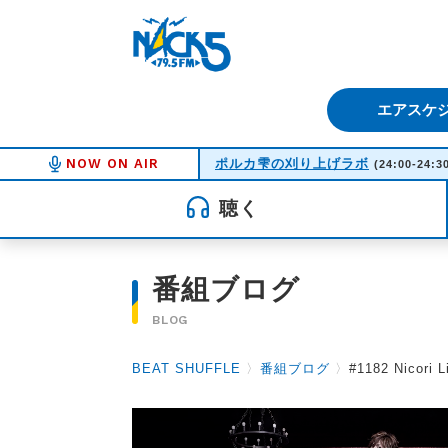
FM NACK5 79.5MHz（エフ
エアスケ
NOW ON AIR
ポルカ雫の刈り上げラボ
(24:00-24:3
聴く
番組ブログ
BLOG
BEAT SHUFFLE
〉
番組ブログ
〉
#1182 Nicori 