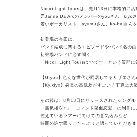
Nicori Light Toursは、先月13日に本
元Janne Da Arcのメンバーのyouさん、kiy
若いボーカリスト ayumuさん、ko-hei
初登場の今回は、
バンド結成に関するエピソードやバンド名の由
初登場バンドに必ず聞く
「Nicori Light Toursは○○です」とい
【G.you】色んな世代が同居してるサザエさ
【Ky.kiyo】身長の高低差がすごい / 下克上大
その後は、8月13日にリリースされたシングル
「蜃気楼Girl」「コマンド疑似恋愛」の制作
控えているツアーに向けての意気込みなど
時間の許す限り、たっぷりと語っていただきま