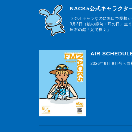
らじっと君
NACK5公式キャラク
ラジオキャラなのに無口で愛想が
3月3日（桃の節句・耳の日）生
座右の銘「足で稼ぐ」
AIR SCHEDUL
2026年8月-9月号＜