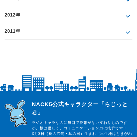
2012年
2011年
らじっと君
NACK5公式キャラクター「らじっと
君」
ラジオキャラなのに無口で愛想がない変わりものです
が、根は優しく、コミュニケーション力は抜群です！
3月3日（桃の節句・耳の日）生まれ（出生地はときがわ