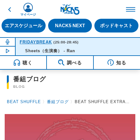
戻る
FM NACK5 79.5MHz（
マイページ
エアスケジュール
NACK5 NEXT
ポッドキャスト
NOW ON AIR
FRIDAYBREAK
(25:00-28:45)
NOW PLAYING
Sheets（生演奏） - Ran
03:06
聴く
調べる
知る
番組ブログ
BLOG
BEAT SHUFFLE
〉
番組ブログ
〉
BEAT SHUFFLE EXTRA 2021.06.11 D'ERLANGER / Jin-Machine