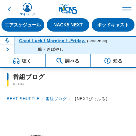
戻る
FM NACK5 79.5MHz（
マイページ
エアスケジュール
NACK5 NEXT
ポッドキャスト
NOW ON AIR
Good Luck！Morning！-Friday-
(6:00-9:00)
NOW PLAYING
船 - きばやし
06:33
聴く
調べる
知る
番組ブログ
BLOG
BEAT SHUFFLE
〉
番組ブログ
〉
【NEXTびっふる】