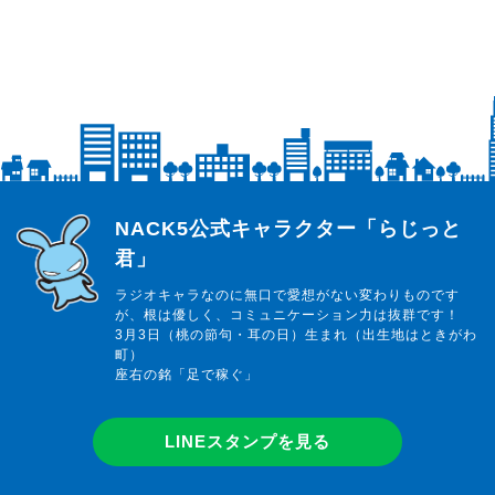
らじっと君
NACK5公式キャラクター「らじっと
君」
ラジオキャラなのに無口で愛想がない変わりものです
が、根は優しく、コミュニケーション力は抜群です！
3月3日（桃の節句・耳の日）生まれ（出生地はときがわ
町）
座右の銘「足で稼ぐ」
LINEスタンプを見る