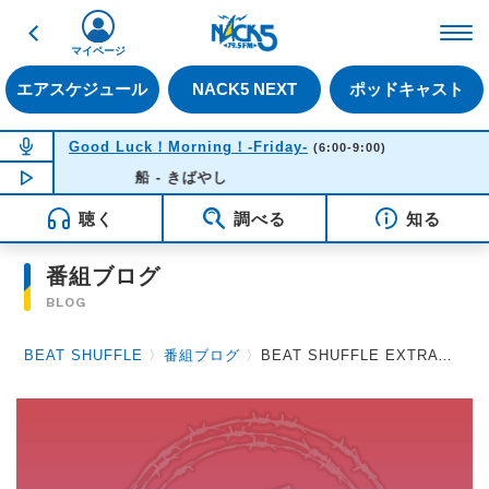
戻る
FM NACK5 79.5MHz（
マイページ
エアスケジュール
NACK5 NEXT
ポッドキャスト
NOW ON AIR
Good Luck！Morning！-Friday-
(6:00-9:00)
NOW PLAYING
船 - きばやし
06:33
聴く
調べる
知る
番組ブログ
BLOG
BEAT SHUFFLE
〉
番組ブログ
〉
BEAT SHUFFLE EXTRA 2021.02.12 BREAKERZ / DOG inTheパラレルワールドオーケストラ